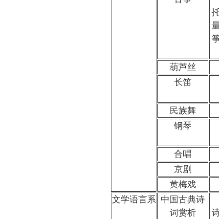
葫芦丝
长笛
民族舞
钢琴
合唱
京剧
黄梅戏
文学语言系
中国古典诗
词赏析