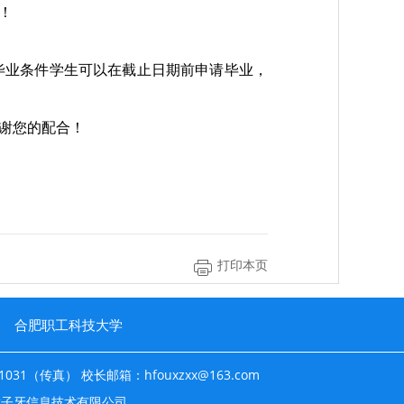
！
合毕业条件学生可以在截止日期前申请毕业，
谢您的配合！
打印本页
合肥职工科技大学
31（传真） 校长邮箱：hfouxzxx@163.com
子牙信息技术有限公司