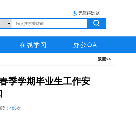
无障碍浏览
在线学习
办公OA
返回>>
年春季学期毕业生工作安
知
读：
486
次