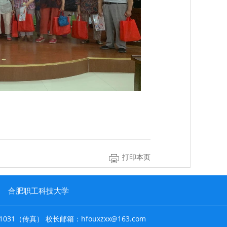
打印本页
合肥职工科技大学
31（传真） 校长邮箱：hfouxzxx@163.com