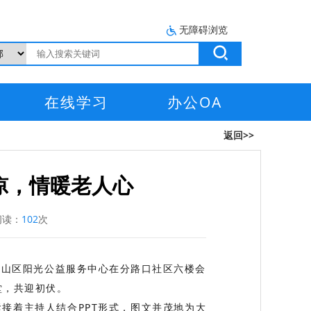
无障碍浏览
在线学习
办公OA
返回>>
凉，情暖老人心
读：
102
次
蜀山区阳光公益服务中心在分路口社区六楼会
堂，共迎初伏。
接着主持人结合PPT形式，图文并茂地为大