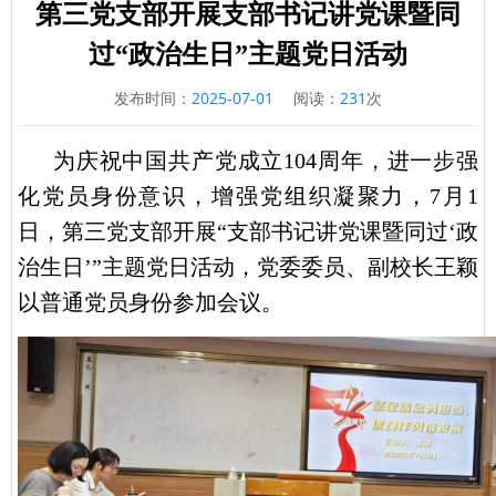
第三党支部开展支部书记讲党课暨同
过
“政治生日”主题党日活动
发布时间：
2025-07-01
阅读：
231
次
为庆祝中国共产党成立104周年，进一步强
化党员身份意识，增强党组织凝聚力，7月1
日，第三党支部开展“支部书记讲党课暨同过‘政
治生日’”主题党日活动，党委委员、副校长王颖
以普通党员身份参加会议。