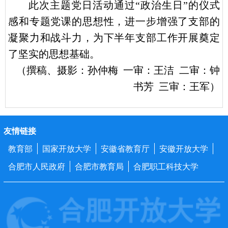
此次主题党日活动通过“政治生日”的仪式
感和专题党课的思想性，进一步增强了支部的
凝聚力和战斗力，为下半年支部工作开展奠定
了坚实的思想基础。
（撰稿、摄影：孙仲梅 一审：王洁 二审：钟
书芳 三审：王军）
友情链接
教育部
国家开放大学
安徽省教育厅
安徽开放大学
合肥市人民政府
合肥市教育局
合肥职工科技大学