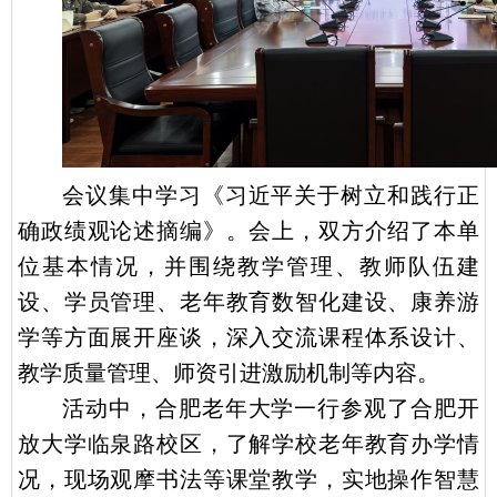
会议集中学习《习近平关于树立和践行正
确政绩观论述摘编》。会上，双方介绍了本单
位基本情况，并围绕教学管理、教师队伍建
设、学员管理、老年教育数智化建设、康养游
学等方面展开座谈，深入交流课程体系设计、
教学质量管理、师资引进激励机制等内容。
活动中，合肥老年大学一行参观了合肥开
放大学临泉路校区，了解学校老年教育办学情
况，现场观摩书法等课堂教学，实地操作智慧