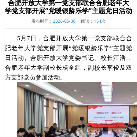
合肥开放大学第一党支部联合合肥老年大
学党支部开展“党暖银龄乐学”主题党日活动
发布时间：
2026-05-08
阅读：
154
次
5月7日，合肥开放大学第一党支部联合合
肥老年大学党支部开展“党暖银龄乐学”主题党
日活动。合肥开放大学党委书记、校长江浩，
合肥老年大学副校长杨全红，副校长李俊及双
方支部党员参加活动。