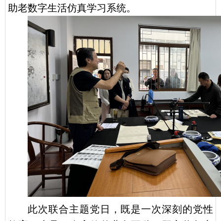
助老数字生活仿真学习系统。
此次联合主题党日，既是一次深刻的党性