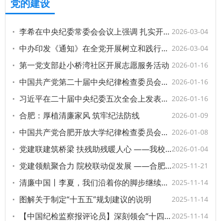
党的建设
李希在中央纪委常委会会议上强调 扎实开展树立和践行正确政绩观学习教育 当好党和人民的忠诚卫士
2026-03-04
中办印发《通知》在全党开展树立和践行正确政绩观学习教育
2026-03-04
第一党支部赴小桥湾社区开展志愿服务活动
2026-01-16
中国共产党第二十届中央纪律检查委员会第五次全体会议公报
2026-01-16
习近平在二十届中央纪委五次全会上发表重要讲话
2026-01-16
合肥：厚植清廉家风 筑牢纪法防线
2026-01-09
中国共产党合肥开放大学纪律检查委员会换届选举党员大会胜利召开
2026-01-08
党建联建筑桥梁 扶残助残暖人心 ——我校赴安徽省特殊教育中专学校参加新春联欢会
2026-01-04
党建领航聚合力 院校联动促发展 ——合肥开放大学赴北航合肥创新研究院开展主题党日活动
2025-11-21
清廉中国丨李夏，我们沿着你的脚步继续前行
2025-11-14
图解关于制定“十五五”规划建议的说明
2025-11-14
【中国纪检监察报评论员】深刻领会“十四五”时期重大成就 更加坚定拥护“两个确立”、坚决做到“两个维护”
2025-11-14