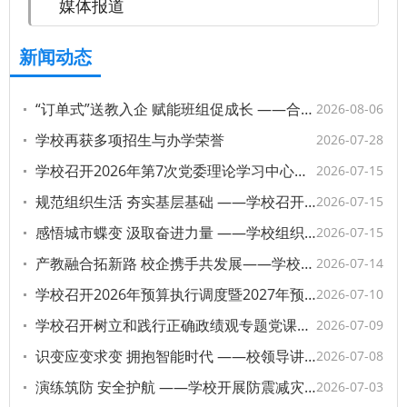
媒体报道
新闻动态
“订单式”送教入企 赋能班组促成长 ——合肥新站工匠学院班组长培训班暑期走进多家企业
2026-08-06
学校再获多项招生与办学荣誉
2026-07-28
学校召开2026年第7次党委理论学习中心组学习会议
2026-07-15
规范组织生活 夯实基层基础 ——学校召开党建实务交流会
2026-07-15
感悟城市蝶变 汲取奋进力量 ——学校组织党员参观合肥改革发展图片展
2026-07-15
产教融合拓新路 校企携手共发展——学校组织开展“产教城融合高新行”企业参访活动
2026-07-14
学校召开2026年预算执行调度暨2027年预算编制工作会议
2026-07-10
学校召开树立和践行正确政绩观专题党课报告会暨“两优一先”表彰大会
2026-07-09
识变应变求变 拥抱智能时代 ——校领导讲授专题思政课
2026-07-08
演练筑防 安全护航 ——学校开展防震减灾与消防疏散演练
2026-07-03